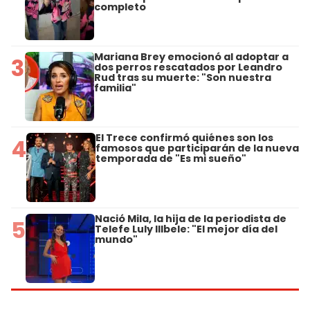
completo
Mariana Brey emocionó al adoptar a
3
dos perros rescatados por Leandro
Rud tras su muerte: "Son nuestra
familia"
El Trece confirmó quiénes son los
4
famosos que participarán de la nueva
temporada de "Es mi sueño"
Nació Mila, la hija de la periodista de
5
Telefe Luly Illbele: "El mejor día del
mundo"