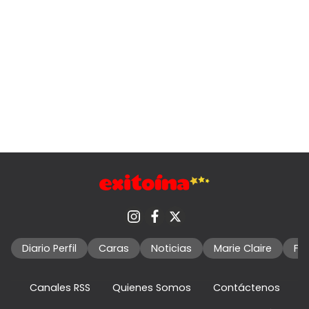
Diario Perfil
Caras
Noticias
Marie Claire
Fo
Canales RSS
Quienes Somos
Contáctenos