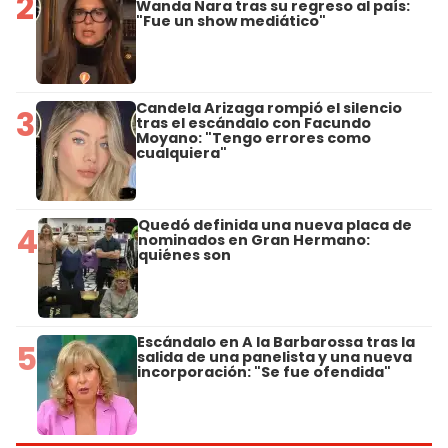
2
Wanda Nara tras su regreso al país:
"Fue un show mediático"
Candela Arizaga rompió el silencio
3
tras el escándalo con Facundo
Moyano: "Tengo errores como
cualquiera"
Quedó definida una nueva placa de
4
nominados en Gran Hermano:
quiénes son
Escándalo en A la Barbarossa tras la
5
salida de una panelista y una nueva
incorporación: "Se fue ofendida"