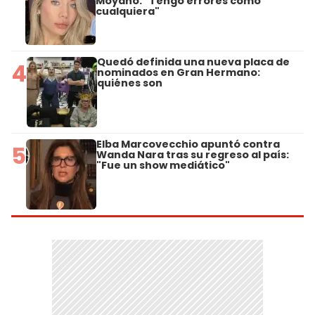
Moyano: "Tengo errores como
cualquiera"
Quedó definida una nueva placa de
4
nominados en Gran Hermano:
quiénes son
Elba Marcovecchio apuntó contra
5
Wanda Nara tras su regreso al país:
"Fue un show mediático"