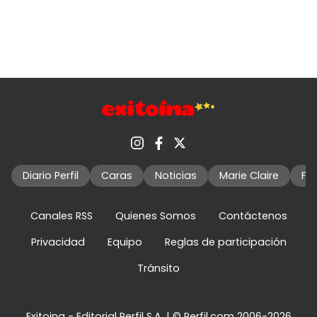
Diario Perfil
Caras
Noticias
Marie Claire
Fo
Canales RSS
Quienes Somos
Contáctenos
Privacidad
Equipo
Reglas de participación
Tránsito
Exitoina - Editorial Perfil S.A.
| © Perfil.com 2006-2026