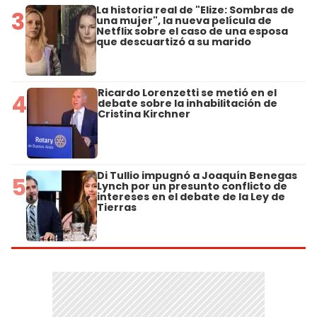
La historia real de "Elize: Sombras de
3
una mujer", la nueva película de
Netflix sobre el caso de una esposa
que descuartizó a su marido
Ricardo Lorenzetti se metió en el
4
debate sobre la inhabilitación de
Cristina Kirchner
Di Tullio impugnó a Joaquín Benegas
5
Lynch por un presunto conflicto de
intereses en el debate de la Ley de
Tierras