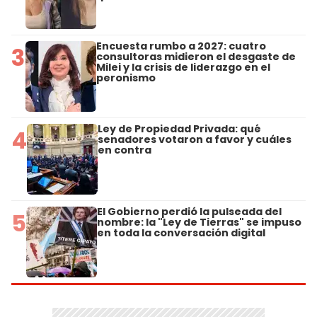
Encuesta rumbo a 2027: cuatro
3
consultoras midieron el desgaste de
Milei y la crisis de liderazgo en el
peronismo
Ley de Propiedad Privada: qué
4
senadores votaron a favor y cuáles
en contra
El Gobierno perdió la pulseada del
5
nombre: la "Ley de Tierras" se impuso
en toda la conversación digital