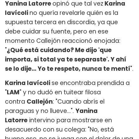
Yanina Latorre
opinó que tal vez
Karina
Iavícoli
no quería revelarle quién es la
supuesta tercera en discordia, ya que
debe cuidar su fuente, pero en ese
momento Callejón reaccionó enojada:
"
¿Qué está cuidando? Me dijo 'que
importa, si total ya te separaste'. Y ahí
se lo dije... Yo te respeto, nunca te mentí
".
Karina Iavícoli
se encontraba prendida a
"
LAM
" y no dudó en tuitear filosa
contra
Callejón
: "Cuando abrís el
paraguas y no llueve...".
Yanina
Latorre
intervino para mostrarse en
desacuerdo con su colega: "No, está
bueno eso, no se juega con el dolor de una