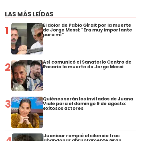
LAS MÁS LEÍDAS
El dolor de Pablo Giralt por la muerte
1
de Jorge Messi: "Era muy importante
para mí"
Así comunicó el Sanatorio Centro de
2
Rosario la muerte de Jorge Messi
Quiénes serán los invitados de Juana
3
Viale para el domingo 9 de agosto:
exitosos actores
Juanicar rompió el silencio tras
4
abandonar abruptamente Gran