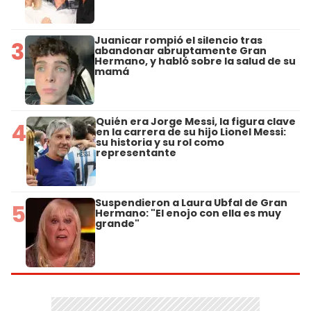
Juanicar rompió el silencio tras
3
abandonar abruptamente Gran
Hermano, y habló sobre la salud de su
mamá
Quién era Jorge Messi, la figura clave
4
en la carrera de su hijo Lionel Messi:
su historia y su rol como
representante
Suspendieron a Laura Ubfal de Gran
5
Hermano: "El enojo con ella es muy
grande"