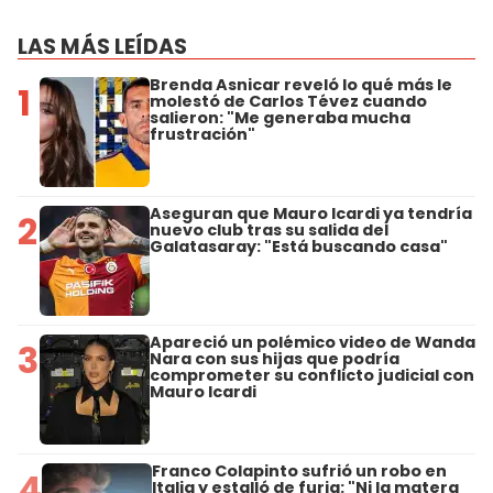
LAS MÁS LEÍDAS
Brenda Asnicar reveló lo qué más le
1
molestó de Carlos Tévez cuando
salieron: "Me generaba mucha
frustración"
Aseguran que Mauro Icardi ya tendría
2
nuevo club tras su salida del
Galatasaray: "Está buscando casa"
Apareció un polémico video de Wanda
3
Nara con sus hijas que podría
comprometer su conflicto judicial con
Mauro Icardi
Franco Colapinto sufrió un robo en
4
Italia y estalló de furia: "Ni la matera