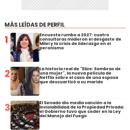
MÁS LEÍDAS DE PERFIL
Encuesta rumbo a 2027: cuatro
1
consultoras midieron el desgaste de
Milei y la crisis de liderazgo en el
peronismo
La historia real de "Elize: Sombras de
2
una mujer", la nueva película de
Netflix sobre el caso de una esposa
que descuartizó a su marido
El Senado dio media sanción a la
3
Inviolabilidad de la Propiedad Privada:
el Gobierno tuvo que ceder en la Ley
del Manejo del Fuego