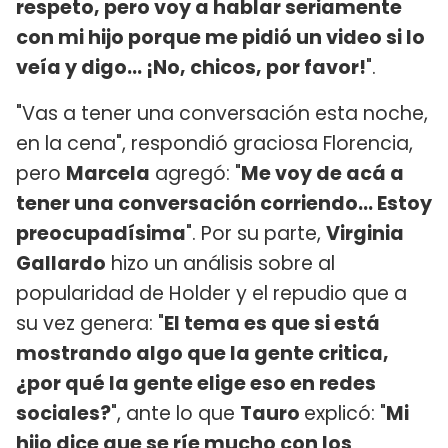
respeto, pero voy a hablar seriamente
con mi hijo porque me pidió un video si lo
veía y digo... ¡No, chicos, por favor!
".
"Vas a tener una conversación esta noche,
en la cena", respondió graciosa Florencia,
pero
Marcela
agregó: "
Me voy de acá a
tener una conversación corriendo... Estoy
preocupadísima
". Por su parte,
Virginia
Gallardo
hizo un análisis sobre al
popularidad de Holder y el repudio que a
su vez genera: "
El tema es que si está
mostrando algo que la gente critica,
¿por qué la gente elige eso en redes
sociales?
", ante lo que
Tauro
explicó: "
Mi
hijo dice que se ríe mucho con los