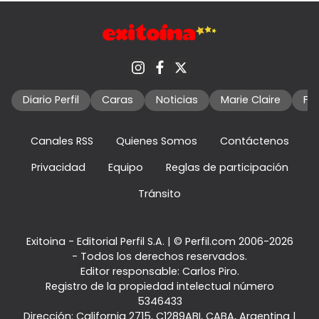
Diario Perfil
Caras
Noticias
Marie Claire
Fo
Canales RSS
Quienes Somos
Contáctenos
Privacidad
Equipo
Reglas de participación
Tránsito
Exitoina - Editorial Perfil S.A.
| © Perfil.com 2006-2026
- Todos los derechos reservados.
Editor responsable: Carlos Piro.
Registro de la propiedad intelectual número
5346433
Dirección:
California 2715
,
C1289ABI
,
CABA, Argentina
|