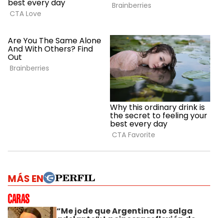
MÁS EN
“Me jode que Argentina no salga