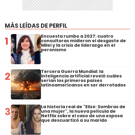
MÁS LEÍDAS DE PERFIL
Encuesta rumbo a 2027: cuatro
1
consultoras midieron el desgaste de
Milei y la crisis de liderazgo en el
peronismo
Tercera Guerra Mundial: la
2
inteligencia artificial reveló cuáles
serían los primeros países
latinoamericanos en ser derrotados
La historia real de "Elize: Sombras de
3
una mujer", la nueva película de
Netflix sobre el caso de una esposa
que descuartizó a su marido