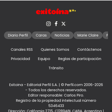
Diario Perfil
Caras
Noticias
Marie Claire
Fo
Canales RSS
Quienes Somos
Contáctenos
Privacidad
Equipo
Reglas de participación
Tránsito
Exitoina - Editorial Perfil S.A.
| © Perfil.com 2006-2026
- Todos los derechos reservados.
Editor responsable: Carlos Piro.
Registro de la propiedad intelectual número
5346433
Dirección:
California 2715
,
C1289ABI
,
CABA, Argentina
|