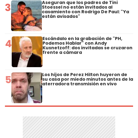
Aseguran que los padres de Tini
3
Stoessel no están invitados al
casamiento con Rodrigo De Paul: "Ya
están avisados"
Escándalo en la grabación de "PH,
4
Podemos Hablar" con Andy
Kusnetzoff: dos invitadas se cruzaron
frente a cámara
Los hijos de Perez Hilton huyeron de
5
su casa por miedo minutos antes de la
aterradora transmisión en vivo