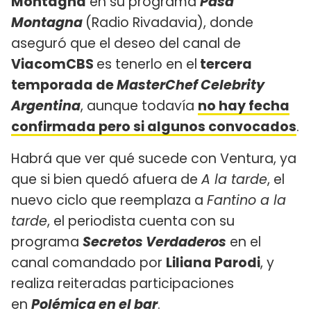
Montagna
en su programa
Pasa
Montagna
(Radio Rivadavia), donde
aseguró que el deseo del canal de
ViacomCBS
es tenerlo en el
tercera
temporada de
Ma
sterChef Celebrity
Argentina
, aunque todavía
no hay fecha
confirmada pero si algunos convocados
.
Habrá que ver qué sucede con Ventura, ya
que si bien quedó afuera de
A la tarde
, el
nuevo ciclo que reemplaza a
Fantino a la
tarde
, el periodista cuenta con su
programa
Secretos Verdaderos
en el
canal comandado por
Liliana Parodi
, y
realiza reiteradas participaciones
en
Polémica en el bar
.