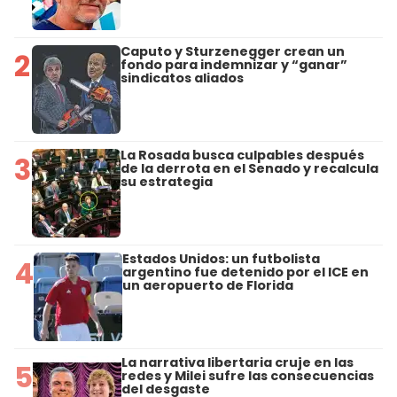
Caputo y Sturzenegger crean un
2
fondo para indemnizar y “ganar”
sindicatos aliados
La Rosada busca culpables después
3
de la derrota en el Senado y recalcula
su estrategia
Estados Unidos: un futbolista
4
argentino fue detenido por el ICE en
un aeropuerto de Florida
La narrativa libertaria cruje en las
5
redes y Milei sufre las consecuencias
del desgaste