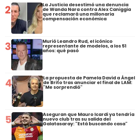
La Justicia desestimó una denuncia
2
de Wanda Nara contra Alex Caniggia
que reclamará una millonaria
compensación económica
Murió Leandro Rud, el icónico
3
representante de modelos, a los 51
años: qué pasó
La propuesta de Pamela David a Ángel
4
de Brito tras anunciar el final de LAM:
"Me sorprendió"
Aseguran que Mauro Icardi ya tendría
5
nuevo club tras su salida del
Galatasaray: "Está buscando casa"