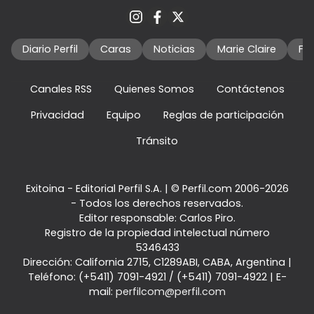
Diario Perfil
Caras
Noticias
Marie Claire
Fo
Canales RSS
Quienes Somos
Contáctenos
Privacidad
Equipo
Reglas de participación
Tránsito
Exitoina - Editorial Perfil S.A.
| © Perfil.com 2006-2026
- Todos los derechos reservados.
Editor responsable: Carlos Piro.
Registro de la propiedad intelectual número
5346433
Dirección:
California 2715
,
C1289ABI
,
CABA, Argentina
|
Teléfono:
(+5411) 7091-4921
/
(+5411) 7091-4922
| E-
mail:
perfilcom@perfil.com