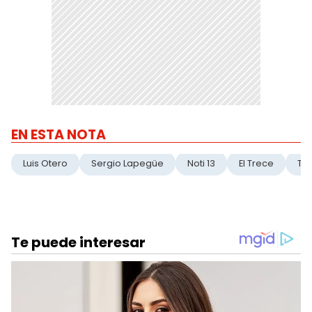
EN ESTA NOTA
Luis Otero
Sergio Lapegüe
Noti 13
El Trece
Tn