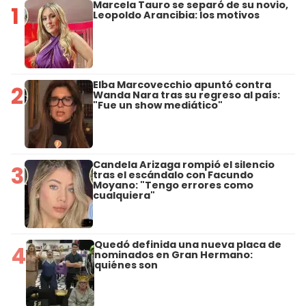
Marcela Tauro se separó de su novio,
1
Leopoldo Arancibia: los motivos
Elba Marcovecchio apuntó contra
2
Wanda Nara tras su regreso al país:
"Fue un show mediático"
Candela Arizaga rompió el silencio
3
tras el escándalo con Facundo
Moyano: "Tengo errores como
cualquiera"
Quedó definida una nueva placa de
4
nominados en Gran Hermano:
quiénes son