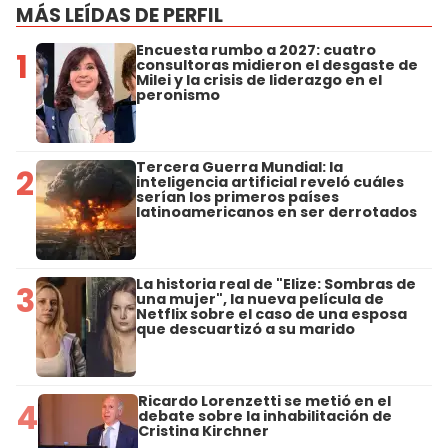
MÁS LEÍDAS DE PERFIL
Encuesta rumbo a 2027: cuatro
1
consultoras midieron el desgaste de
Milei y la crisis de liderazgo en el
peronismo
Tercera Guerra Mundial: la
2
inteligencia artificial reveló cuáles
serían los primeros países
latinoamericanos en ser derrotados
La historia real de "Elize: Sombras de
3
una mujer", la nueva película de
Netflix sobre el caso de una esposa
que descuartizó a su marido
Ricardo Lorenzetti se metió en el
4
debate sobre la inhabilitación de
Cristina Kirchner