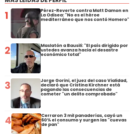
MÁS LEÍDAS DE PERFIL
Pérez-Reverte contra Matt Damon en
1
La Odisea: "No es el héroe
mediterráneo que nos contó Homero"
Maslatón a Bausili: "El país dirigido por
2
ustedes avanza hacia el desastre
económico total"
Jorge Gorini, el juez del caso Vialidad,
3
declaró que Cristina Kirchner está
pagando las consecuencias de
cometer "un delito comprobado"
Cerraron 3 mil panaderías, cayó un
4
60% el consumo y surgen las "cuevas
de pan"