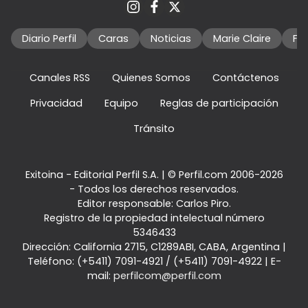
Diario Perfil
Caras
Noticias
Marie Claire
Fo
Canales RSS
Quienes Somos
Contáctenos
Privacidad
Equipo
Reglas de participación
Tránsito
Exitoina - Editorial Perfil S.A.
| © Perfil.com 2006-2026
- Todos los derechos reservados.
Editor responsable: Carlos Piro.
Registro de la propiedad intelectual número
5346433
Dirección:
California 2715
,
C1289ABI
,
CABA, Argentina
|
Teléfono:
(+5411) 7091-4921
/
(+5411) 7091-4922
| E-
mail:
perfilcom@perfil.com