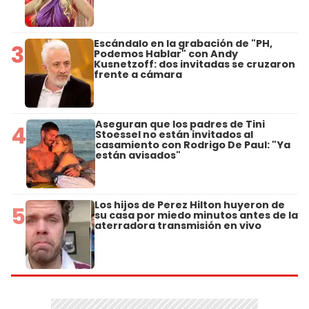
Escándalo en la grabación de "PH,
3
Podemos Hablar" con Andy
Kusnetzoff: dos invitadas se cruzaron
frente a cámara
Aseguran que los padres de Tini
4
Stoessel no están invitados al
casamiento con Rodrigo De Paul: "Ya
están avisados"
Los hijos de Perez Hilton huyeron de
5
su casa por miedo minutos antes de la
aterradora transmisión en vivo