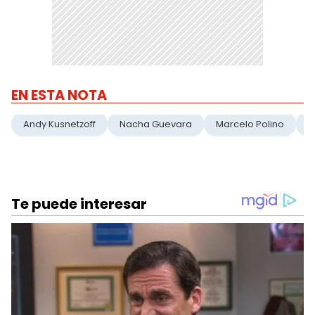
EN ESTA NOTA
Andy Kusnetzoff
Nacha Guevara
Marcelo Polino
M