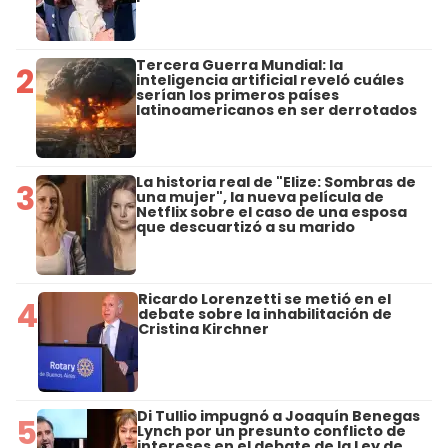
Tercera Guerra Mundial: la
2
inteligencia artificial reveló cuáles
serían los primeros países
latinoamericanos en ser derrotados
La historia real de "Elize: Sombras de
3
una mujer", la nueva película de
Netflix sobre el caso de una esposa
que descuartizó a su marido
Ricardo Lorenzetti se metió en el
4
debate sobre la inhabilitación de
Cristina Kirchner
Di Tullio impugnó a Joaquín Benegas
5
Lynch por un presunto conflicto de
intereses en el debate de la Ley de