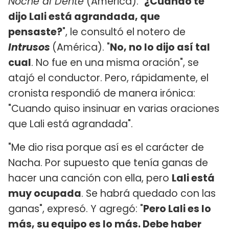
Noche al Dente
(América). "
¿Cuándo te
dijo Lali está agrandada, que
pensaste?
", le consultó el notero de
Intrusos
(América). "
No, no lo dijo así tal
cual
. No fue en una misma oración", se
atajó el conductor. Pero, rápidamente, el
cronista respondió de manera irónica:
"Cuando quiso insinuar en varias oraciones
que Lali está agrandada".
"Me dio risa porque así es el carácter de
Nacha. Por supuesto que tenía ganas de
hacer una canción con ella, pero
Lali está
muy ocupada
. Se habrá quedado con las
ganas", expresó. Y agregó: "
Pero Lali es lo
más, su equipo es lo más. Debe haber