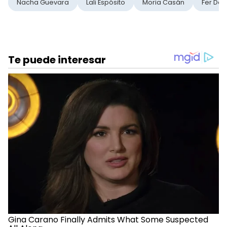
Nacha Guevara
Lali Espósito
Moria Casán
Fer Den