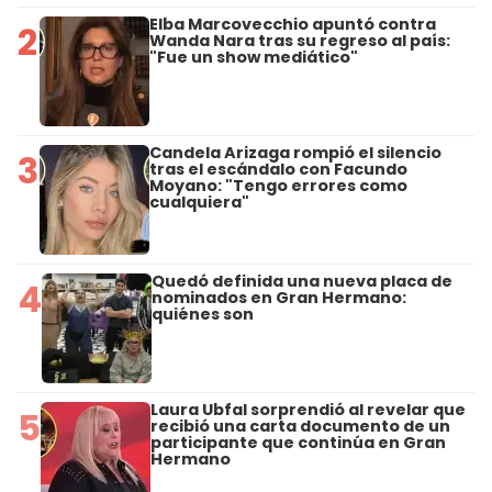
Elba Marcovecchio apuntó contra
2
Wanda Nara tras su regreso al país:
"Fue un show mediático"
Candela Arizaga rompió el silencio
3
tras el escándalo con Facundo
Moyano: "Tengo errores como
cualquiera"
Quedó definida una nueva placa de
4
nominados en Gran Hermano:
quiénes son
Laura Ubfal sorprendió al revelar que
5
recibió una carta documento de un
participante que continúa en Gran
Hermano