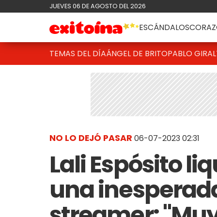
JUEVES 06 DE AGOSTO DEL 2026
ESCÁNDALOS
CORAZ
TEMAS DEL DÍA
ÁNGEL DE BRITO
PABLO GIRAL
NO LO DEJÓ PASAR
06-07-2023 02:31
Lali Espósito li
una inesperada
streamer: "Muy 