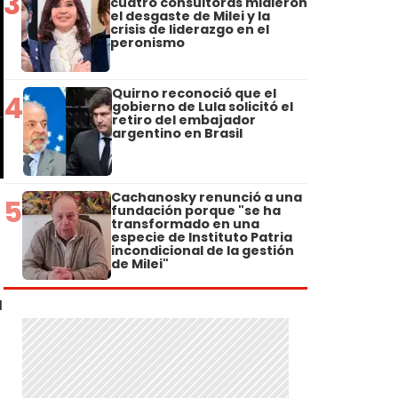
3
cuatro consultoras midieron
el desgaste de Milei y la
crisis de liderazgo en el
peronismo
Quirno reconoció que el
4
gobierno de Lula solicitó el
retiro del embajador
argentino en Brasil
Cachanosky renunció a una
5
fundación porque "se ha
transformado en una
especie de Instituto Patria
incondicional de la gestión
de Milei"
a