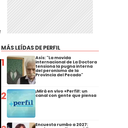
i
MÁS LEÍDAS DE PERFIL
Asís: "La movida
1
internacional de La Doctora
tensiona la pugna interna
del peronismo de la
Provincia del Pecado"
¡Mirá en vivo +Perfil!: un
2
canal con gente que piensa
Encuesta rumbo a 2027: