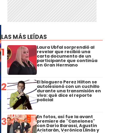
LAS MÁS LEÍDAS
Laura Ubfal sorprendió al
1
revelar que recibió una
carta documento de un
participante que continúa
en Gran Hermano
El bloguero Perez Hilton se
2
autolesionó con un cuchillo
durante una transmisión en
vivo: qué dice el reporte
policial
En fotos, así fue la avant
3
premiere de "Canelones"
con Darío Barassi, Agustín
Aristarán, Verónica Llinás y