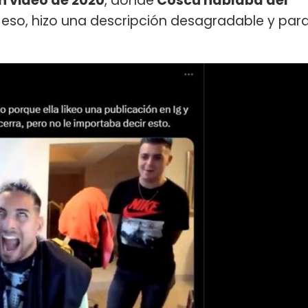
n video de 2020
, donde
Coscu hablaba del
a eso, hizo una descripción desagradable y par