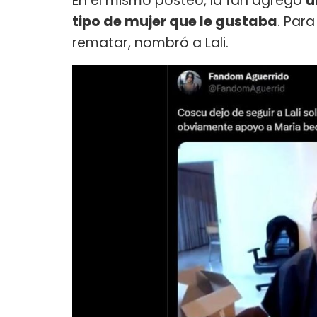
En el mismo posteo, la fan agregó
u
tipo de mujer que le gustaba
. Par
rematar, nombró a Lali.