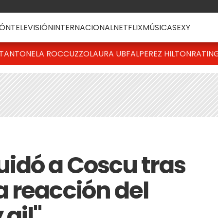
ÓN
TELEVISIÓN
INTERNACIONAL
NETFLIX
MÚSICA
SEXY
T
ANTONELA ROCCUZZO
LAURA UBFAL
PEREZ HILTON
RATIN
quidó a Coscu tras
 reacción del
gil"