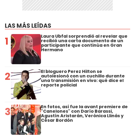
LAS MÁS LEÍDAS
Laura Ubfal sorprendió al revelar que
1
recibió una carta documento de un
participante que continúa en Gran
Hermano
El bloguero Perez Hilton se
2
autolesionó con un cuchillo durante
una transmisión en vivo: qué dice el
reporte policial
En fotos, así fue la avant premiere de
3
"Canelones" con Darío Barassi,
Agustín Aristarán, Verónica Llinás y
César Bordón