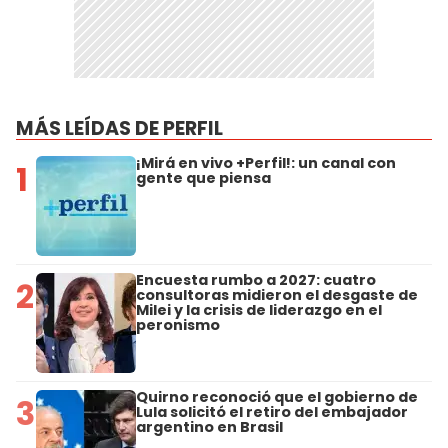
MÁS LEÍDAS DE PERFIL
¡Mirá en vivo +Perfil!: un canal con
1
gente que piensa
Encuesta rumbo a 2027: cuatro
2
consultoras midieron el desgaste de
Milei y la crisis de liderazgo en el
peronismo
Quirno reconoció que el gobierno de
3
Lula solicitó el retiro del embajador
argentino en Brasil