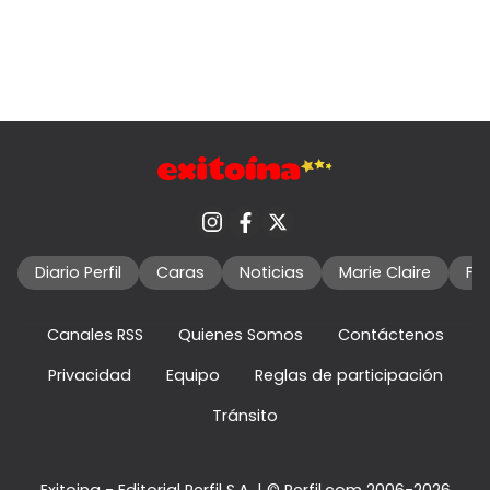
Diario Perfil
Caras
Noticias
Marie Claire
Fo
Canales RSS
Quienes Somos
Contáctenos
Privacidad
Equipo
Reglas de participación
Tránsito
Exitoina - Editorial Perfil S.A.
| © Perfil.com 2006-2026