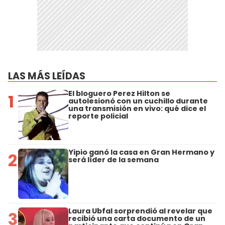
LAS MÁS LEÍDAS
El bloguero Perez Hilton se
1
autolesionó con un cuchillo durante
una transmisión en vivo: qué dice el
reporte policial
Yipio ganó la casa en Gran Hermano y
2
será líder de la semana
Laura Ubfal sorprendió al revelar que
3
recibió una carta documento de un