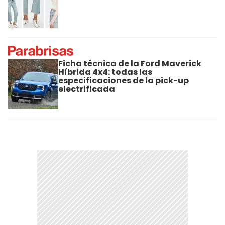
Ficha técnica de la Ford Maverick
Híbrida 4x4: todas las
especificaciones de la pick-up
electrificada