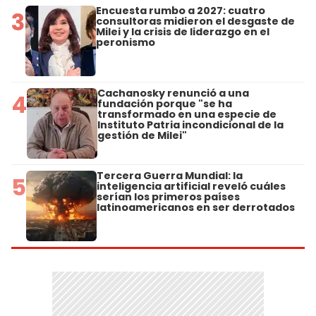
Encuesta rumbo a 2027: cuatro
3
consultoras midieron el desgaste de
Milei y la crisis de liderazgo en el
peronismo
Cachanosky renunció a una
4
fundación porque "se ha
transformado en una especie de
Instituto Patria incondicional de la
gestión de Milei"
Tercera Guerra Mundial: la
5
inteligencia artificial reveló cuáles
serían los primeros países
latinoamericanos en ser derrotados