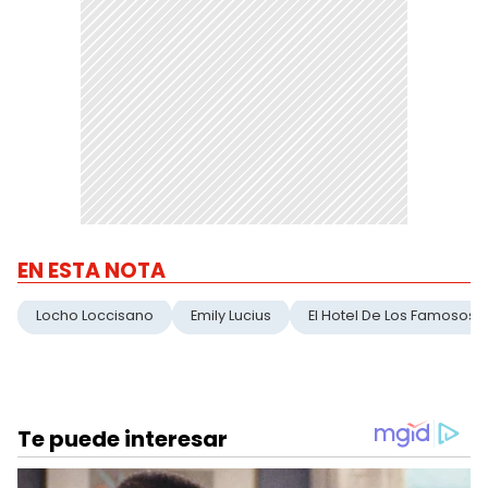
EN ESTA NOTA
Locho Loccisano
Emily Lucius
El Hotel De Los Famosos