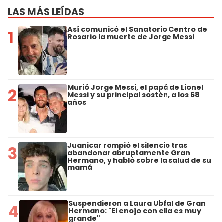
LAS MÁS LEÍDAS
Así comunicó el Sanatorio Centro de
1
Rosario la muerte de Jorge Messi
Murió Jorge Messi, el papá de Lionel
2
Messi y su principal sostén, a los 68
años
Juanicar rompió el silencio tras
3
abandonar abruptamente Gran
Hermano, y habló sobre la salud de su
mamá
Suspendieron a Laura Ubfal de Gran
4
Hermano: "El enojo con ella es muy
grande"