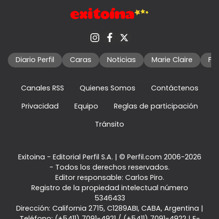
Diario Perfil
Caras
Noticias
Marie Claire
Fo
Canales RSS
Quienes Somos
Contáctenos
Privacidad
Equipo
Reglas de participación
Tránsito
Exitoina - Editorial Perfil S.A.
| © Perfil.com 2006-2026
- Todos los derechos reservados.
Editor responsable: Carlos Piro.
Registro de la propiedad intelectual número
5346433
Dirección:
California 2715
,
C1289ABI
,
CABA, Argentina
|
Teléfono:
(+5411) 7091-4921
/
(+5411) 7091-4922
| E-