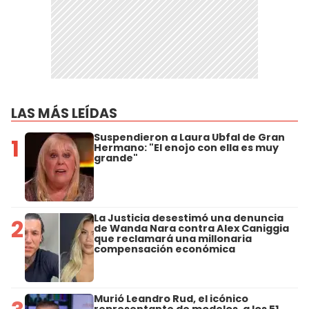
LAS MÁS LEÍDAS
Suspendieron a Laura Ubfal de Gran
1
Hermano: "El enojo con ella es muy
grande"
La Justicia desestimó una denuncia
2
de Wanda Nara contra Alex Caniggia
que reclamará una millonaria
compensación económica
Murió Leandro Rud, el icónico
representante de modelos, a los 51