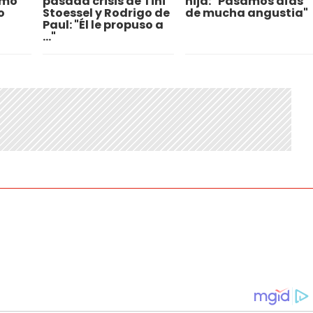
omo
pasada crisis de Tini
hija: "Pasamos días
o
Stoessel y Rodrigo de
de mucha angustia"
Paul: "Él le propuso a
..."