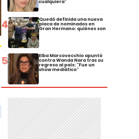
cualquiera"
Quedó definida una nueva
4
placa de nominados en
Gran Hermano: quiénes son
Elba Marcovecchio apuntó
5
contra Wanda Nara tras su
regreso al país: "Fue un
show mediático"