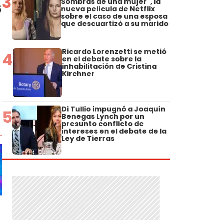
3
Sombras de una mujer", la
6
nueva película de Netflix
sobre el caso de una esposa
que descuartizó a su marido
Ricardo Lorenzetti se metió
4
en el debate sobre la
inhabilitación de Cristina
Kirchner
Di Tullio impugnó a Joaquín
5
Benegas Lynch por un
presunto conflicto de
intereses en el debate de la
Ley de Tierras