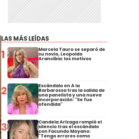
LAS MÁS LEÍDAS
Marcela Tauro se separó de
1
su novio, Leopoldo
Arancibia: los motivos
Escándalo en A la
2
Barbarossa tras la salida de
una panelista y una nueva
incorporación: "Se fue
ofendida"
Candela Arizaga rompió el
3
silencio tras el escándalo
con Facundo Moyano:
"Tengo errores como