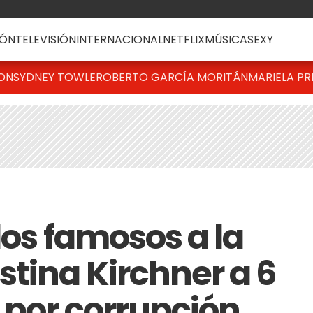
ÓN
TELEVISIÓN
INTERNACIONAL
NETFLIX
MÚSICA
SEXY
TON
SYDNEY TOWLE
ROBERTO GARCÍA MORITÁN
MARIELA PR
los famosos a la
stina Kirchner a 6
 por corrupción