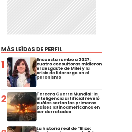
MÁS LEÍDAS DE PERFIL
Encuesta rumbo a 2027:
1
cuatro consultoras midieron
el desgaste de Milei y la
crisis de liderazgo en el
peronismo
Tercera Guerra Mundial: la
2
inteligencia artificial reveló
cuáles serían los primeros
países latinoamericanos en
ser derrotados
La historia real de "Elize: