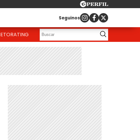
Seguinos
IETO
RATING