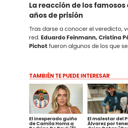
La reacción de los famosos 
años de prisión
Tras darse a conocer el veredicto, 
red.
Eduardo Feinmann, Cristina Pér
Pichot
fueron algunos de los que s
TAMBIÉN TE PUEDE INTERESAR
El inesperado guiño
El malestar del P
de Camila Homs a
Álvarez por tene