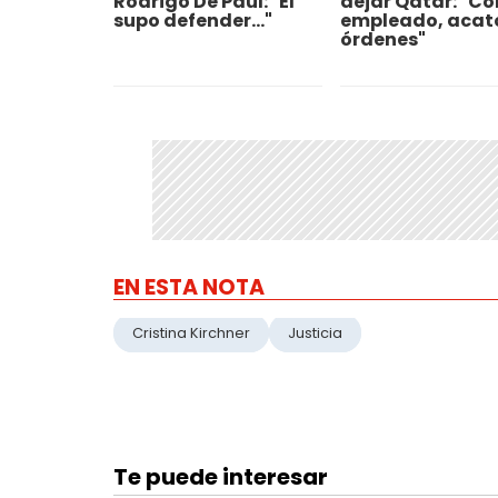
Rodrigo De Paul: "Él
dejar Qatar: "C
supo defender..."
empleado, acat
órdenes"
EN ESTA NOTA
Cristina Kirchner
Justicia