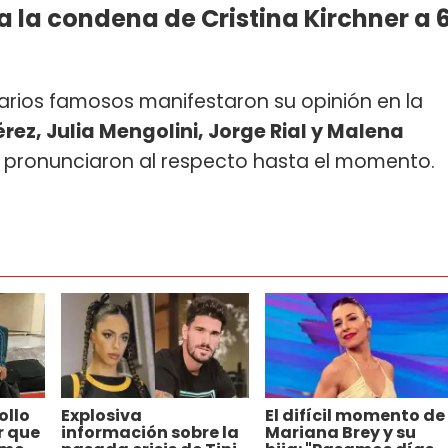
a la condena de Cristina Kirchner a 
varios famosos manifestaron su opinión en la
ez, Julia Mengolini, Jorge Rial y Malena
e pronunciaron al respecto hasta el momento.
ollo
Explosiva
El difícil momento de
r que
información sobre la
Mariana Brey y su