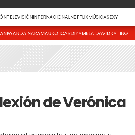
ÓN
TELEVISIÓN
INTERNACIONAL
NETFLIX
MÚSICA
SEXY
IANI
WANDA NARA
MAURO ICARDI
PAMELA DAVID
RATING
flexión de Verónica