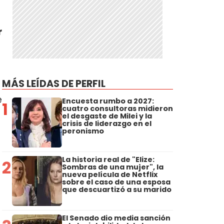
r
MÁS LEÍDAS DE PERFIL
e
Encuesta rumbo a 2027:
1
cuatro consultoras midieron
el desgaste de Milei y la
crisis de liderazgo en el
peronismo
La historia real de "Elize:
2
Sombras de una mujer", la
nueva película de Netflix
sobre el caso de una esposa
que descuartizó a su marido
El Senado dio media sanción