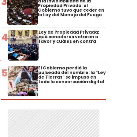
3
a la Inviolabilidad de la
Propiedad Privada: el
Gobierno tuvo que ceder en
la Ley del Manejo del Fuego
Ley de Propiedad Privada:
4
qué senadores votaron a
favor y cuáles en contra
El Gobierno perdió la
5
pulseada del nombre: la "Ley
de Tierras" se impuso en
toda la conversación digital