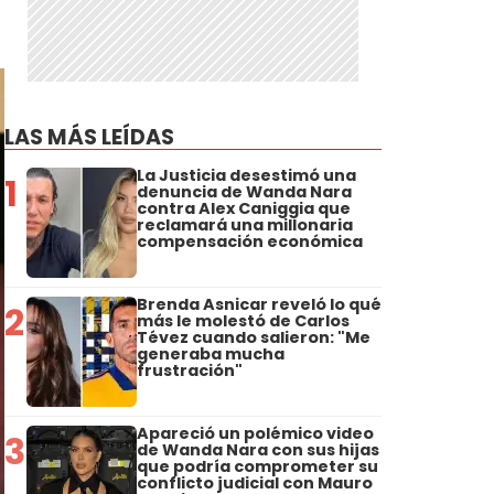
LAS MÁS LEÍDAS
La Justicia desestimó una
1
denuncia de Wanda Nara
contra Alex Caniggia que
reclamará una millonaria
compensación económica
Brenda Asnicar reveló lo qué
2
más le molestó de Carlos
Tévez cuando salieron: "Me
generaba mucha
frustración"
Apareció un polémico video
3
de Wanda Nara con sus hijas
que podría comprometer su
conflicto judicial con Mauro