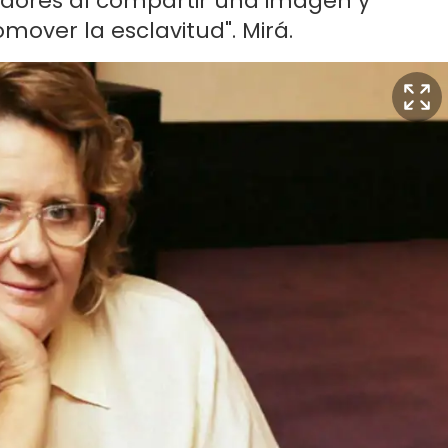
uidores al compartir una imagen y
mover la esclavitud". Mirá.