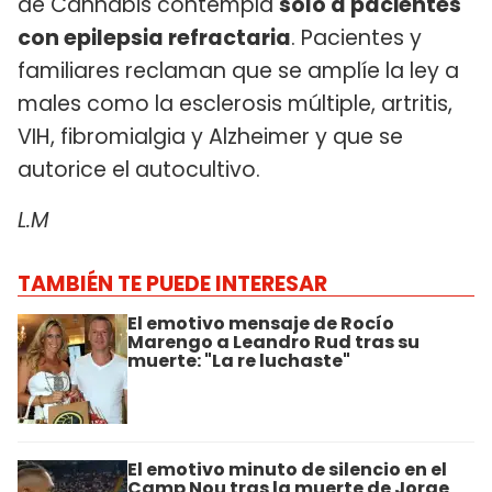
de Cannabis contempla
sólo a pacientes
con epilepsia refractaria
. Pacientes y
familiares reclaman que se amplíe la ley a
males como la esclerosis múltiple, artritis,
VIH, fibromialgia y Alzheimer y que se
autorice el autocultivo.
L.M
TAMBIÉN TE PUEDE INTERESAR
El emotivo mensaje de Rocío
Marengo a Leandro Rud tras su
muerte: "La re luchaste"
El emotivo minuto de silencio en el
Camp Nou tras la muerte de Jorge