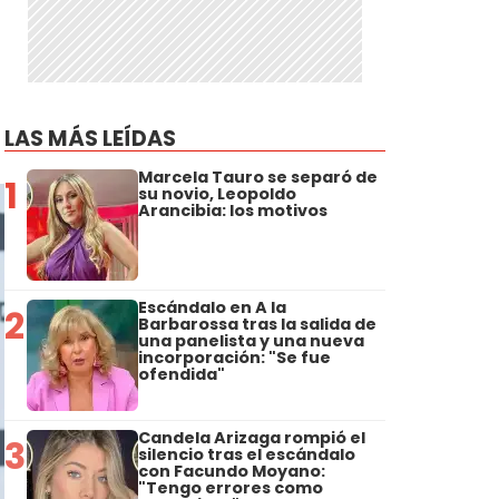
LAS MÁS LEÍDAS
Marcela Tauro se separó de
1
su novio, Leopoldo
Arancibia: los motivos
Escándalo en A la
2
Barbarossa tras la salida de
una panelista y una nueva
incorporación: "Se fue
ofendida"
Candela Arizaga rompió el
3
silencio tras el escándalo
con Facundo Moyano:
"Tengo errores como