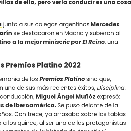
llas de ella, pero verla conducir es una cos
a
junto a sus colegas argentinos
Mercedes
Darín
se destacaron en Madrid y subieron al
tino
a la mejor miniserie por
El Reino
, una
los Premios Platino 2022
remonia de los
Premios Platino
sino que,
n uno de sus más recientes éxitos,
Disciplina
.
 conducción,
Miguel Ángel Muñóz
expresó:
as de Iberoamérica.
Se puso delante de la
años. Con trece, ya arrasaba sobre las tablas
gó a los quince, al ser una de las protagonistas