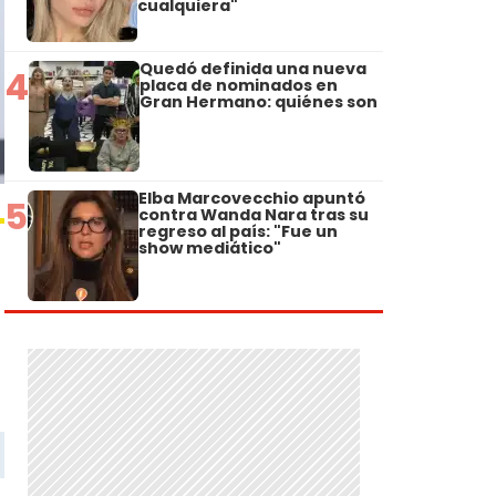
cualquiera"
Quedó definida una nueva
4
placa de nominados en
Gran Hermano: quiénes son
Elba Marcovecchio apuntó
5
contra Wanda Nara tras su
regreso al país: "Fue un
show mediático"