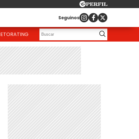
Seguinos
IETO
RATING