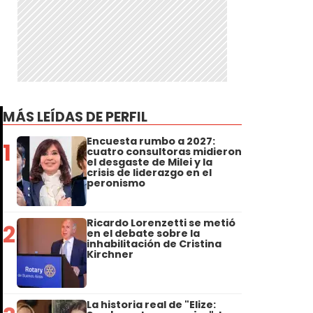
MÁS LEÍDAS DE PERFIL
Encuesta rumbo a 2027:
1
cuatro consultoras midieron
el desgaste de Milei y la
crisis de liderazgo en el
peronismo
Ricardo Lorenzetti se metió
2
en el debate sobre la
inhabilitación de Cristina
Kirchner
La historia real de "Elize: