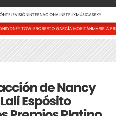
ÓN
TELEVISIÓN
INTERNACIONAL
NETFLIX
MÚSICA
SEXY
TON
SYDNEY TOWLE
ROBERTO GARCÍA MORITÁN
MARIELA PR
eacción de Nancy
Lali Espósito
s Premios Platino