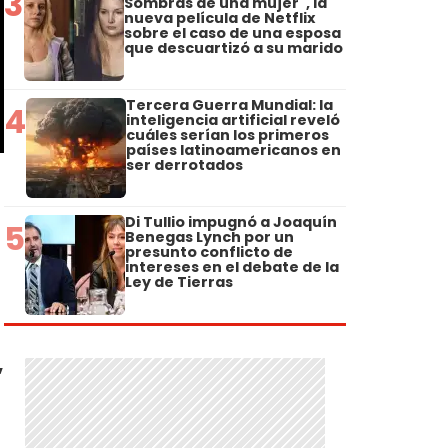
3
Sombras de una mujer", la
nueva película de Netflix
sobre el caso de una esposa
que descuartizó a su marido
Tercera Guerra Mundial: la
4
inteligencia artificial reveló
cuáles serían los primeros
países latinoamericanos en
ser derrotados
Di Tullio impugnó a Joaquín
5
Benegas Lynch por un
presunto conflicto de
intereses en el debate de la
Ley de Tierras
,