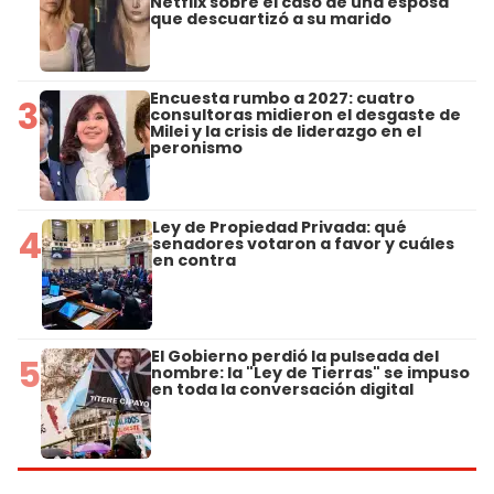
Netflix sobre el caso de una esposa
que descuartizó a su marido
Encuesta rumbo a 2027: cuatro
3
consultoras midieron el desgaste de
Milei y la crisis de liderazgo en el
peronismo
Ley de Propiedad Privada: qué
4
senadores votaron a favor y cuáles
en contra
El Gobierno perdió la pulseada del
5
nombre: la "Ley de Tierras" se impuso
en toda la conversación digital