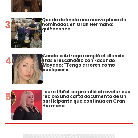
Quedó definida una nueva placa de
3
nominados en Gran Hermano:
quiénes son
Candela Arizaga rompió el silencio
4
tras el escándalo con Facundo
Moyano: "Tengo errores como
cualquiera"
Laura Ubfal sorprendió al revelar que
5
recibió una carta documento de un
participante que continúa en Gran
Hermano