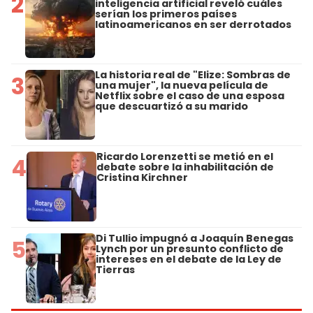
2
inteligencia artificial reveló cuáles
serían los primeros países
latinoamericanos en ser derrotados
La historia real de "Elize: Sombras de
3
una mujer", la nueva película de
Netflix sobre el caso de una esposa
que descuartizó a su marido
Ricardo Lorenzetti se metió en el
4
debate sobre la inhabilitación de
Cristina Kirchner
Di Tullio impugnó a Joaquín Benegas
5
Lynch por un presunto conflicto de
intereses en el debate de la Ley de
Tierras