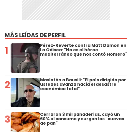
MÁS LEÍDAS DE PERFIL
Pérez-Reverte contra Matt Damon en
1
La Odisea: "No es el héroe
mediterráneo que nos contó Homero"
Maslatón a Bausili: "El país dirigido por
2
ustedes avanza hacia el desastre
económico total"
Cerraron 3 mil panaderías, cayó un
3
60% el consumo y surgen las "cuevas
de pan"