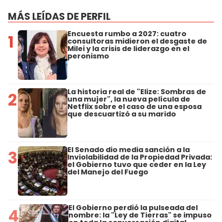
MÁS LEÍDAS DE PERFIL
Encuesta rumbo a 2027: cuatro
1
consultoras midieron el desgaste de
Milei y la crisis de liderazgo en el
peronismo
La historia real de "Elize: Sombras de
2
una mujer", la nueva película de
Netflix sobre el caso de una esposa
que descuartizó a su marido
El Senado dio media sanción a la
3
Inviolabilidad de la Propiedad Privada:
el Gobierno tuvo que ceder en la Ley
del Manejo del Fuego
El Gobierno perdió la pulseada del
4
nombre: la "Ley de Tierras" se impuso