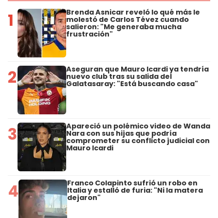
Brenda Asnicar reveló lo qué más le
1
molestó de Carlos Tévez cuando
salieron: "Me generaba mucha
frustración"
Aseguran que Mauro Icardi ya tendría
2
nuevo club tras su salida del
Galatasaray: "Está buscando casa"
Apareció un polémico video de Wanda
3
Nara con sus hijas que podría
comprometer su conflicto judicial con
Mauro Icardi
Franco Colapinto sufrió un robo en
4
Italia y estalló de furia: "Ni la matera
dejaron"