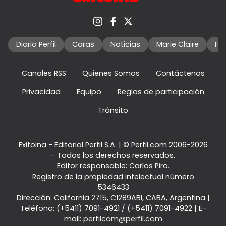
Diario Perfil
Caras
Noticias
Marie Claire
Fo
Canales RSS
Quienes Somos
Contáctenos
Privacidad
Equipo
Reglas de participación
Tránsito
Exitoina - Editorial Perfil S.A.
| © Perfil.com 2006-2026
- Todos los derechos reservados.
Editor responsable: Carlos Piro.
Registro de la propiedad intelectual número
5346433
Dirección:
California 2715
,
C1289ABI
,
CABA, Argentina
|
Teléfono:
(+5411) 7091-4921
/
(+5411) 7091-4922
| E-
mail:
perfilcom@perfil.com