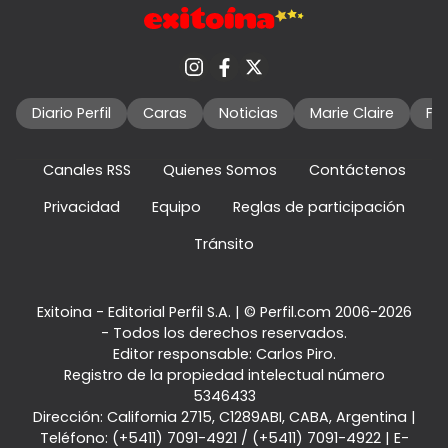
Diario Perfil
Caras
Noticias
Marie Claire
Fo
Canales RSS
Quienes Somos
Contáctenos
Privacidad
Equipo
Reglas de participación
Tránsito
Exitoina - Editorial Perfil S.A.
| © Perfil.com 2006-2026
- Todos los derechos reservados.
Editor responsable: Carlos Piro.
Registro de la propiedad intelectual número
5346433
Dirección:
California 2715
,
C1289ABI
,
CABA, Argentina
|
Teléfono:
(+5411) 7091-4921
/
(+5411) 7091-4922
| E-