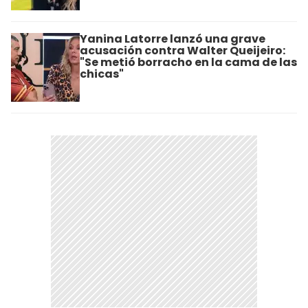
Yanina Latorre lanzó una grave
acusación contra Walter Queijeiro:
"Se metió borracho en la cama de las
chicas"