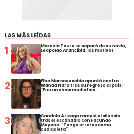
LAS MÁS LEÍDAS
Marcela Tauro se separó de su novio,
1
Leopoldo Arancibia: los motivos
Elba Marcovecchio apuntó contra
2
Wanda Nara tras su regreso al país:
"Fue un show mediático"
Candela Arizaga rompió el silencio
3
tras el escándalo con Facundo
Moyano: "Tengo errores como
cualquiera"