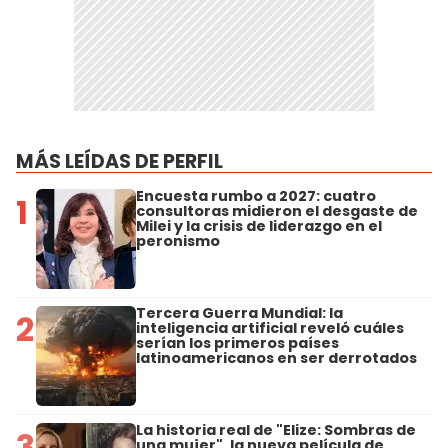
MÁS LEÍDAS DE PERFIL
Encuesta rumbo a 2027: cuatro
1
consultoras midieron el desgaste de
Milei y la crisis de liderazgo en el
peronismo
Tercera Guerra Mundial: la
2
inteligencia artificial reveló cuáles
serían los primeros países
latinoamericanos en ser derrotados
La historia real de "Elize: Sombras de
3
una mujer", la nueva película de