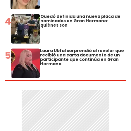
Quedó definida una nueva placa de
4
nominados en Gran Hermano:
quiénes son
Laura Ubfal sorprendió al revelar que
5
recibió una carta documento de un
participante que continúa en Gran
Hermano