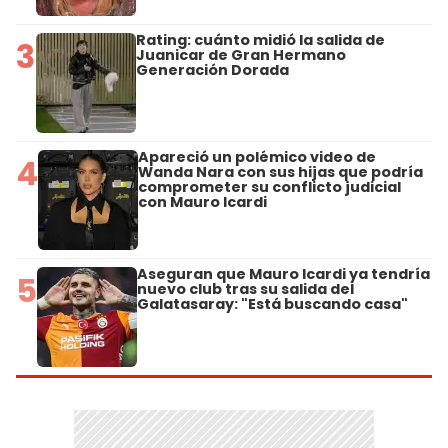
Rating: cuánto midió la salida de
3
Juanicar de Gran Hermano
Generación Dorada
Apareció un polémico video de
4
Wanda Nara con sus hijas que podría
comprometer su conflicto judicial
con Mauro Icardi
Aseguran que Mauro Icardi ya tendría
5
nuevo club tras su salida del
Galatasaray: "Está buscando casa"