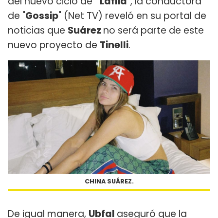
del nuevo ciclo de
“Laflia
”, la conductora
de "
Gossip
" (Net TV) reveló en su portal de
noticias que
Suárez
no será parte de este
nuevo proyecto de
Tinelli
.
CHINA SUÁREZ.
De igual manera,
Ubfal
aseguró que la