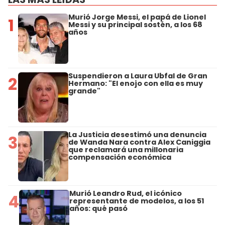
Murió Jorge Messi, el papá de Lionel
1
Messi y su principal sostén, a los 68
años
Suspendieron a Laura Ubfal de Gran
2
Hermano: "El enojo con ella es muy
grande"
La Justicia desestimó una denuncia
3
de Wanda Nara contra Alex Caniggia
que reclamará una millonaria
compensación económica
Murió Leandro Rud, el icónico
4
representante de modelos, a los 51
años: qué pasó