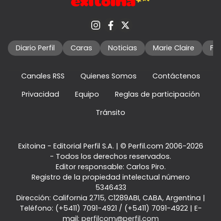
Diario Perfil
Caras
Noticias
Marie Claire
Fo
Canales RSS
Quienes Somos
Contáctenos
Privacidad
Equipo
Reglas de participación
Tránsito
Exitoina - Editorial Perfil S.A.
| © Perfil.com 2006-2026
- Todos los derechos reservados.
Editor responsable: Carlos Piro.
Registro de la propiedad intelectual número
5346433
Dirección:
California 2715
,
C1289ABI
,
CABA, Argentina
|
Teléfono:
(+5411) 7091-4921
/
(+5411) 7091-4922
| E-
mail:
perfilcom@perfil.com