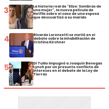
La historia real de "Elize: Sombras de
3
una mujer", la nueva película de
Netflix sobre el caso de una esposa
que descuartizó a su marido
Ricardo Lorenzetti se metió en el
4
debate sobre la inhabilitación de
Cristina Kirchner
Di Tullio impugnó a Joaquín Benegas
5
Lynch por un presunto conflicto de
intereses en el debate de la Ley de
Tierras