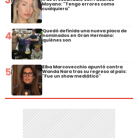
Moyano: "Tengo errores como
cualquiera"
Quedó definida una nueva placa de
4
nominados en Gran Hermano:
quiénes son
Elba Marcovecchio apuntó contra
5
Wanda Nara tras su regreso al país:
"Fue un show mediático"