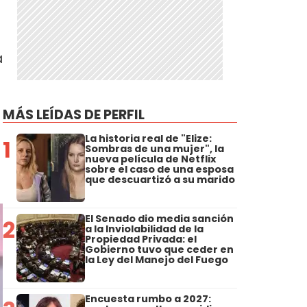
a
MÁS LEÍDAS DE PERFIL
La historia real de "Elize:
1
Sombras de una mujer", la
nueva película de Netflix
sobre el caso de una esposa
que descuartizó a su marido
El Senado dio media sanción
2
a la Inviolabilidad de la
Propiedad Privada: el
Gobierno tuvo que ceder en
la Ley del Manejo del Fuego
Encuesta rumbo a 2027: