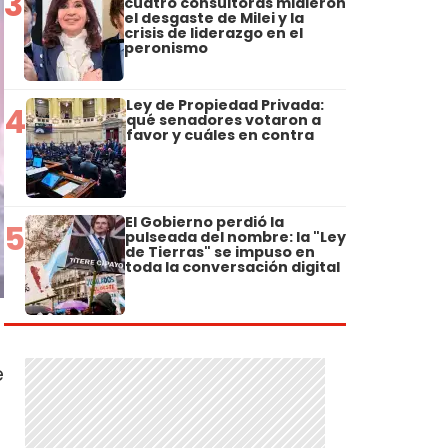
3
cuatro consultoras midieron
el desgaste de Milei y la
crisis de liderazgo en el
peronismo
Ley de Propiedad Privada:
4
qué senadores votaron a
favor y cuáles en contra
El Gobierno perdió la
5
pulseada del nombre: la "Ley
de Tierras" se impuso en
toda la conversación digital
e