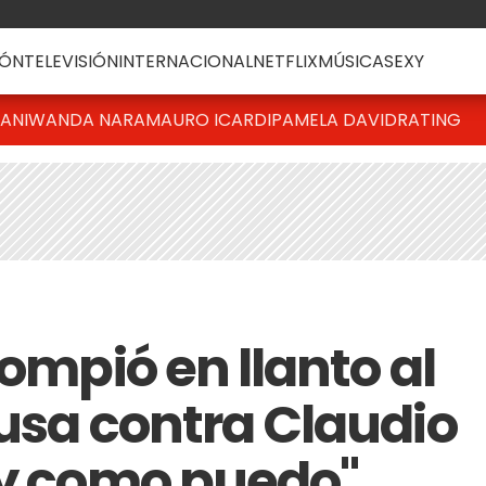
ÓN
TELEVISIÓN
INTERNACIONAL
NETFLIX
MÚSICA
SEXY
IANI
WANDA NARA
MAURO ICARDI
PAMELA DAVID
RATING
rompió en llanto al
ausa contra Claudio
oy como puedo"