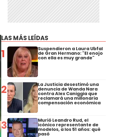
LAS MÁS LEÍDAS
Suspendieron a Laura Ubfal
1
de Gran Hermano: "El enojo
con ella es muy grande"
La Justicia desestimó una
2
denuncia de Wanda Nara
contra Alex Caniggia que
reclamará una millonaria
compensación económica
Murió Leandro Rud, el
3
icónico representante de
modelos, a los 51 años: qué
pasó