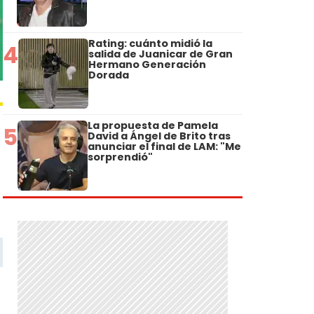
Rating: cuánto midió la
4
salida de Juanicar de Gran
Hermano Generación
Dorada
La propuesta de Pamela
5
David a Ángel de Brito tras
anunciar el final de LAM: "Me
sorprendió"