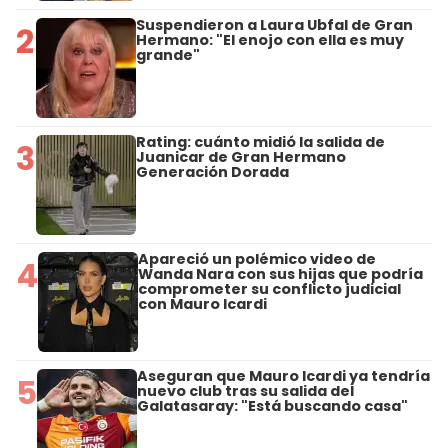
Suspendieron a Laura Ubfal de Gran
2
Hermano: "El enojo con ella es muy
grande"
Rating: cuánto midió la salida de
3
Juanicar de Gran Hermano
Generación Dorada
Apareció un polémico video de
4
Wanda Nara con sus hijas que podría
comprometer su conflicto judicial
con Mauro Icardi
Aseguran que Mauro Icardi ya tendría
5
nuevo club tras su salida del
Galatasaray: "Está buscando casa"