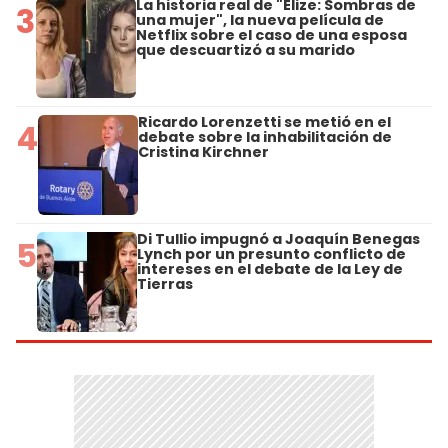
La historia real de "Elize: Sombras de
3
una mujer", la nueva película de
Netflix sobre el caso de una esposa
que descuartizó a su marido
Ricardo Lorenzetti se metió en el
4
debate sobre la inhabilitación de
Cristina Kirchner
Di Tullio impugnó a Joaquín Benegas
5
Lynch por un presunto conflicto de
intereses en el debate de la Ley de
Tierras