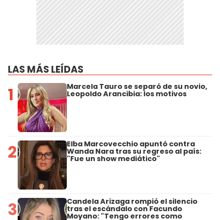
LAS MÁS LEÍDAS
Marcela Tauro se separó de su novio,
1
Leopoldo Arancibia: los motivos
Elba Marcovecchio apuntó contra
2
Wanda Nara tras su regreso al país:
"Fue un show mediático"
Candela Arizaga rompió el silencio
3
tras el escándalo con Facundo
Moyano: "Tengo errores como