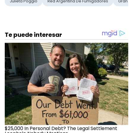
Julieta Poggio
Red Argentina De Fumigadores
Gran H