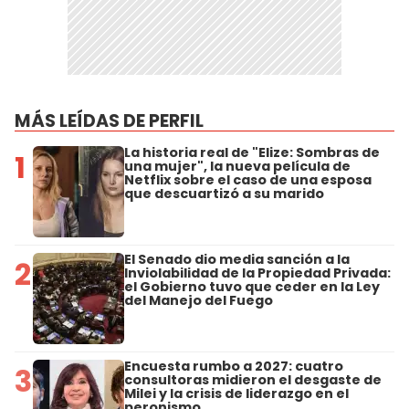
MÁS LEÍDAS DE PERFIL
La historia real de "Elize: Sombras de
1
una mujer", la nueva película de
Netflix sobre el caso de una esposa
que descuartizó a su marido
El Senado dio media sanción a la
2
Inviolabilidad de la Propiedad Privada:
el Gobierno tuvo que ceder en la Ley
del Manejo del Fuego
Encuesta rumbo a 2027: cuatro
3
consultoras midieron el desgaste de
Milei y la crisis de liderazgo en el
peronismo