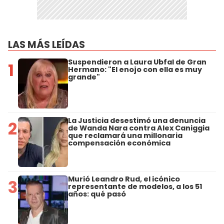
LAS MÁS LEÍDAS
Suspendieron a Laura Ubfal de Gran
1
Hermano: "El enojo con ella es muy
grande"
La Justicia desestimó una denuncia
2
de Wanda Nara contra Alex Caniggia
que reclamará una millonaria
compensación económica
Murió Leandro Rud, el icónico
3
representante de modelos, a los 51
años: qué pasó