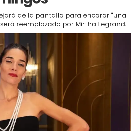
ejará de la pantalla para encarar "una
 será reemplazada por Mirtha Legrand.