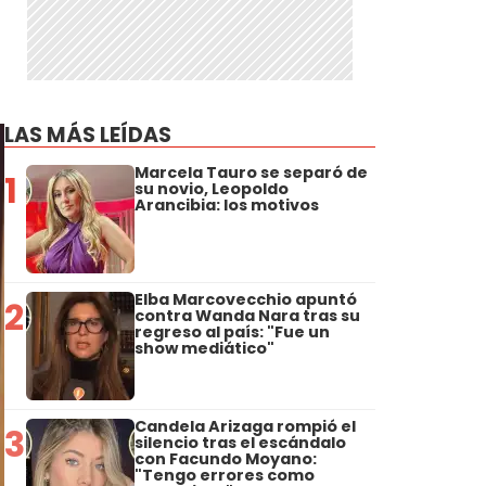
LAS MÁS LEÍDAS
Marcela Tauro se separó de
1
su novio, Leopoldo
Arancibia: los motivos
Elba Marcovecchio apuntó
2
contra Wanda Nara tras su
regreso al país: "Fue un
show mediático"
Candela Arizaga rompió el
3
silencio tras el escándalo
con Facundo Moyano:
"Tengo errores como