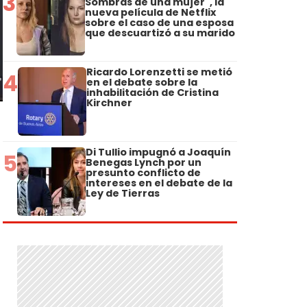
3
Sombras de una mujer", la
nueva película de Netflix
sobre el caso de una esposa
que descuartizó a su marido
Ricardo Lorenzetti se metió
4
en el debate sobre la
inhabilitación de Cristina
Kirchner
Di Tullio impugnó a Joaquín
5
Benegas Lynch por un
presunto conflicto de
intereses en el debate de la
Ley de Tierras