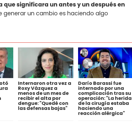
 que significara un antes y un después en
e generar un cambio es haciendo algo
lotó
Internaron otra vez a
Darío Barassi fue
ura
Roxy Vázquez a
internado por una
menos de un mes de
complicación tras su
n
recibir el alta por
operación: "La herida
dengue: "Quedé con
de la cirugía estaba
las defensas bajas"
haciendo una
reacción alérgica"