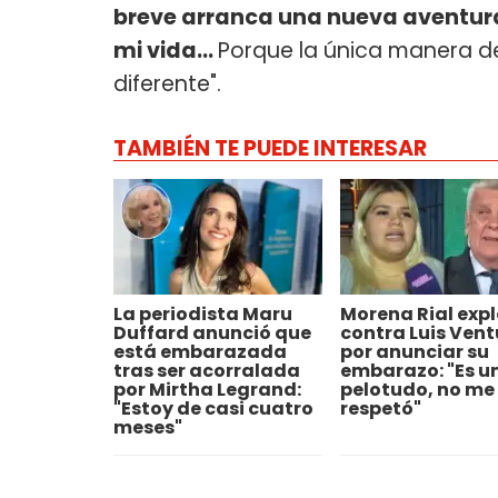
breve arranca una nueva aventura
mi vida...
Porque la única manera d
diferente".
TAMBIÉN TE PUEDE INTERESAR
La periodista Maru
Morena Rial exp
Duffard anunció que
contra Luis Vent
está embarazada
por anunciar su
tras ser acorralada
embarazo: "Es u
por Mirtha Legrand:
pelotudo, no me
"Estoy de casi cuatro
respetó"
meses"