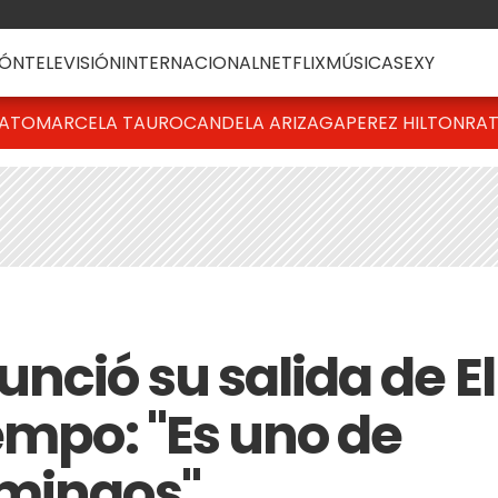
ÓN
TELEVISIÓN
INTERNACIONAL
NETFLIX
MÚSICA
SEXY
BATO
MARCELA TAURO
CANDELA ARIZAGA
PEREZ HILTON
RAT
nció su salida de El
empo: "Es uno de
omingos"