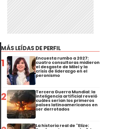
MÁS LEÍDAS DE PERFIL
Encuesta rumbo a 2027:
1
cuatro consultoras midieron
el desgaste de Milei y la
crisis de liderazgo en el
peronismo
Tercera Guerra Mundial: la
2
inteligencia artificial reveló
cuáles serían los primeros
países latinoamericanos en
ser derrotados
La historia real de "Elize: