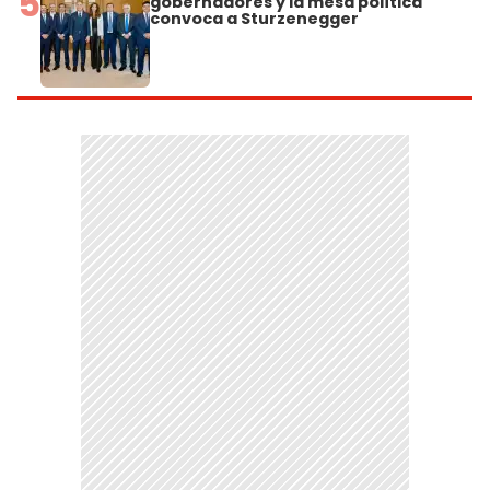
5
gobernadores y la mesa política
convoca a Sturzenegger