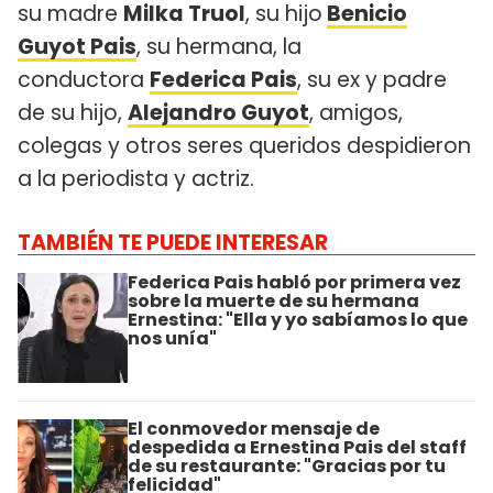
su madre
Milka Truol
, su hijo
Benicio
Guyot Pais
, su hermana, la
conductora
Federica Pais
, su ex y padre
de su hijo,
Alejandro Guyot
, amigos,
colegas y otros seres queridos despidieron
a la periodista y actriz.
TAMBIÉN TE PUEDE INTERESAR
Federica Pais habló por primera vez
sobre la muerte de su hermana
Ernestina: "Ella y yo sabíamos lo que
nos unía"
El conmovedor mensaje de
despedida a Ernestina Pais del staff
de su restaurante: "Gracias por tu
felicidad"