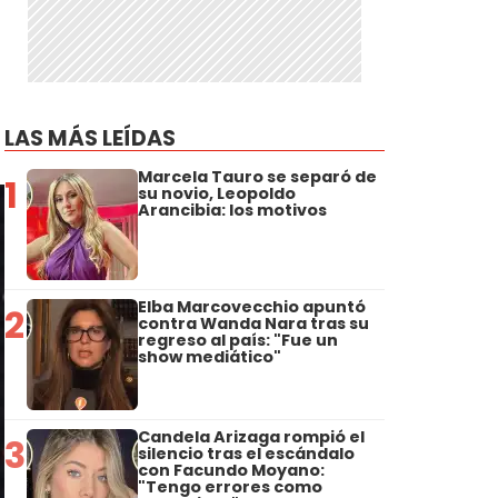
LAS MÁS LEÍDAS
Marcela Tauro se separó de
1
su novio, Leopoldo
Arancibia: los motivos
Elba Marcovecchio apuntó
2
contra Wanda Nara tras su
regreso al país: "Fue un
show mediático"
Candela Arizaga rompió el
3
silencio tras el escándalo
con Facundo Moyano:
"Tengo errores como