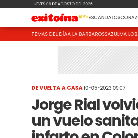
JUEVES 06 DE AGOSTO DEL 2026
ESCÁNDALOS
CORAZ
TEMAS DEL DÍA
A LA BARBAROSSA
ZULMA LO
DE VUELTA A CASA
10-05-2023 09:07
Jorge Rial volv
un vuelo sanitar
infarto en Col