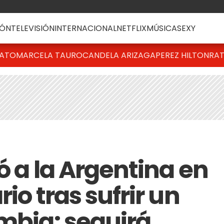
ÓN
TELEVISIÓN
INTERNACIONAL
NETFLIX
MÚSICA
SEXY
BATO
MARCELA TAURO
CANDELA ARIZAGA
PEREZ HILTON
RAT
ió a la Argentina en
io tras sufrir un
ombia: seguirá