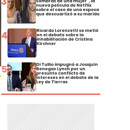
3
Sombras de una mujer", la
nueva película de Netflix
sobre el caso de una esposa
que descuartizó a su marido
Ricardo Lorenzetti se metió
4
en el debate sobre la
inhabilitación de Cristina
Kirchner
Di Tullio impugnó a Joaquín
5
Benegas Lynch por un
presunto conflicto de
intereses en el debate de la
Ley de Tierras