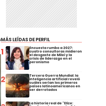
s
MÁS LEÍDAS DE PERFIL
Encuesta rumbo a 2027:
1
cuatro consultoras midieron
el desgaste de Milei y la
crisis de liderazgo en el
peronismo
Tercera Guerra Mundial: la
2
inteligencia artificial reveló
cuáles serían los primeros
países latinoamericanos en
ser derrotados
La historia real de "Elize: