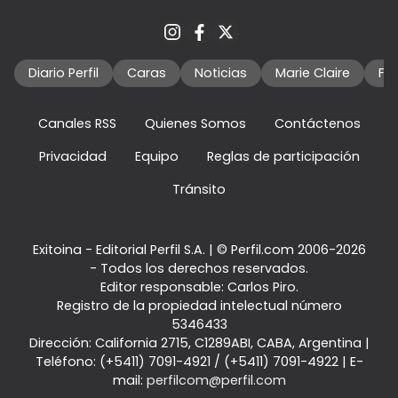
Diario Perfil
Caras
Noticias
Marie Claire
Fo
Canales RSS
Quienes Somos
Contáctenos
Privacidad
Equipo
Reglas de participación
Tránsito
Exitoina - Editorial Perfil S.A.
| © Perfil.com 2006-2026
- Todos los derechos reservados.
Editor responsable: Carlos Piro.
Registro de la propiedad intelectual número
5346433
Dirección:
California 2715
,
C1289ABI
,
CABA, Argentina
|
Teléfono:
(+5411) 7091-4921
/
(+5411) 7091-4922
| E-
mail:
perfilcom@perfil.com