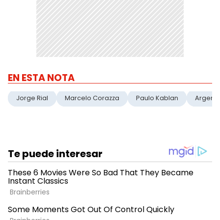
EN ESTA NOTA
Jorge Rial
Marcelo Corazza
Paulo Kablan
Argenz