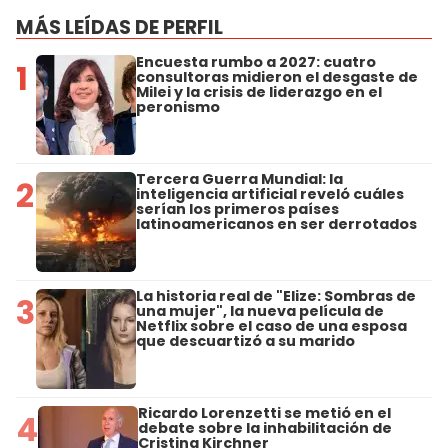
MÁS LEÍDAS DE PERFIL
Encuesta rumbo a 2027: cuatro
1
consultoras midieron el desgaste de
Milei y la crisis de liderazgo en el
peronismo
Tercera Guerra Mundial: la
2
inteligencia artificial reveló cuáles
serían los primeros países
latinoamericanos en ser derrotados
La historia real de "Elize: Sombras de
3
una mujer", la nueva película de
Netflix sobre el caso de una esposa
que descuartizó a su marido
Ricardo Lorenzetti se metió en el
4
debate sobre la inhabilitación de
Cristina Kirchner