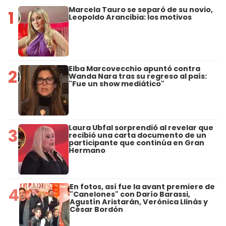
Marcela Tauro se separó de su novio,
1
Leopoldo Arancibia: los motivos
Elba Marcovecchio apuntó contra
2
Wanda Nara tras su regreso al país:
"Fue un show mediático"
Laura Ubfal sorprendió al revelar que
3
recibió una carta documento de un
participante que continúa en Gran
Hermano
En fotos, así fue la avant premiere de
4
"Canelones" con Darío Barassi,
Agustín Aristarán, Verónica Llinás y
César Bordón