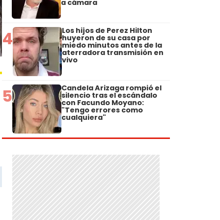
a cámara
Los hijos de Perez Hilton
4
huyeron de su casa por
miedo minutos antes de la
aterradora transmisión en
vivo
Candela Arizaga rompió el
5
silencio tras el escándalo
con Facundo Moyano:
"Tengo errores como
cualquiera"