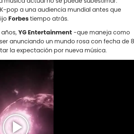
la música actual no se puede subestimar.
l K-pop a una audiencia mundial antes que
ijo
Forbes
tiempo atrás.
9 años,
YG Entertainment
-que maneja como
aser anunciando un mundo rosa con fecha de 
tar la expectación por nueva música.