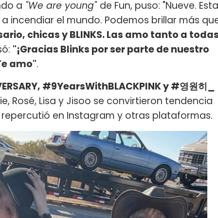
ndo a
"We are young"
de Fun, puso: "Nueve. Est
a incendiar el mundo. Podemos brillar más qu
sario, chicas y BLINKS. Las amo tanto a toda
só:
"¡Gracias Blinks por ser parte de nuestro
 Te amo"
.
IVERSARY, #9YearsWithBLACKPINK y #영원히_
nie, Rosé, Lisa y Jisoo se convirtieron tendencia
n repercutió en Instagram y otras plataformas.