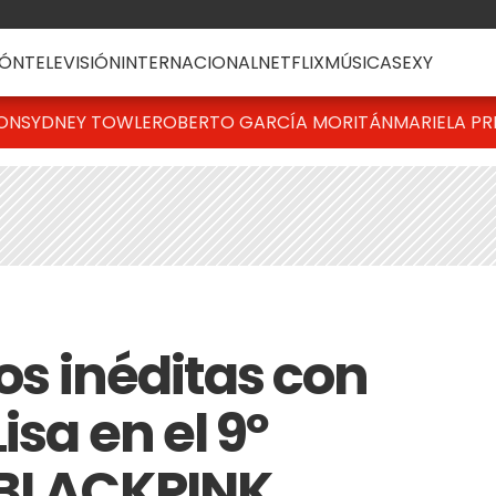
ÓN
TELEVISIÓN
INTERNACIONAL
NETFLIX
MÚSICA
SEXY
TON
SYDNEY TOWLE
ROBERTO GARCÍA MORITÁN
MARIELA PR
tos inéditas con
isa en el 9º
 BLACKPINK