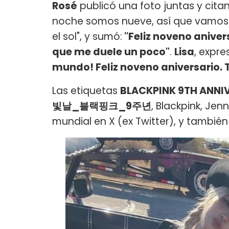
Rosé
publicó una foto juntas y cita
noche somos nueve, así que vamos 
el sol", y sumó:
"Feliz noveno aniver
que me duele un poco"
.
Lisa
, expre
mundo! Feliz noveno aniversario.
Las etiquetas
BLACKPINK 9TH ANN
빛날_블랙핑크_9주년
, Blackpink, Jen
mundial en X (ex Twitter), y tambié