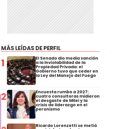
MÁS LEÍDAS DE PERFIL
El Senado dio media sanción
1
a la Inviolabilidad de la
Propiedad Privada: el
Gobierno tuvo que ceder en
la Ley del Manejo del Fuego
Encuesta rumbo a 2027:
2
cuatro consultoras midieron
el desgaste de Milei y la
crisis de liderazgo en el
peronismo
Ricardo Lorenzetti se metió