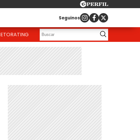
Seguinos
IETO
RATING