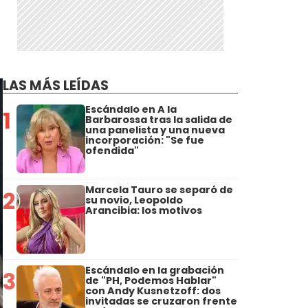
LAS MÁS LEÍDAS
Escándalo en A la
1
Barbarossa tras la salida de
una panelista y una nueva
incorporación: "Se fue
ofendida"
Marcela Tauro se separó de
2
su novio, Leopoldo
Arancibia: los motivos
Escándalo en la grabación
3
de "PH, Podemos Hablar"
con Andy Kusnetzoff: dos
invitadas se cruzaron frente