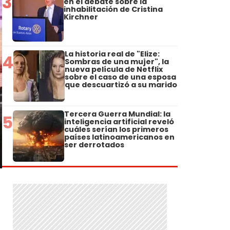
3
en el debate sobre la
inhabilitación de Cristina
Kirchner
La historia real de "Elize:
4
Sombras de una mujer", la
nueva película de Netflix
sobre el caso de una esposa
que descuartizó a su marido
Tercera Guerra Mundial: la
5
inteligencia artificial reveló
cuáles serían los primeros
países latinoamericanos en
ser derrotados