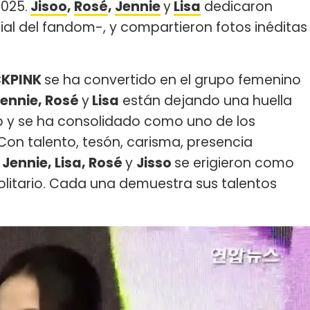
2025.
Jisoo
,
Rosé
,
Jennie
y
Lisa
dedicaron
ial del fandom-, y compartieron fotos inéditas
CKPINK
se ha convertido en el grupo femenino
Jennie, Rosé
y
Lisa
están dejando una huella
p y se ha consolidado como uno de los
on talento, tesón, carisma, presencia
,
Jennie, Lisa, Rosé
y
Jisso
se erigieron como
olitario. Cada una demuestra sus talentos