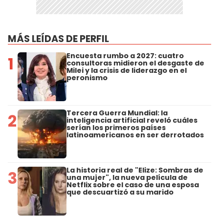
MÁS LEÍDAS DE PERFIL
Encuesta rumbo a 2027: cuatro
1
consultoras midieron el desgaste de
Milei y la crisis de liderazgo en el
peronismo
Tercera Guerra Mundial: la
2
inteligencia artificial reveló cuáles
serían los primeros países
latinoamericanos en ser derrotados
La historia real de "Elize: Sombras de
3
una mujer", la nueva película de
Netflix sobre el caso de una esposa
que descuartizó a su marido