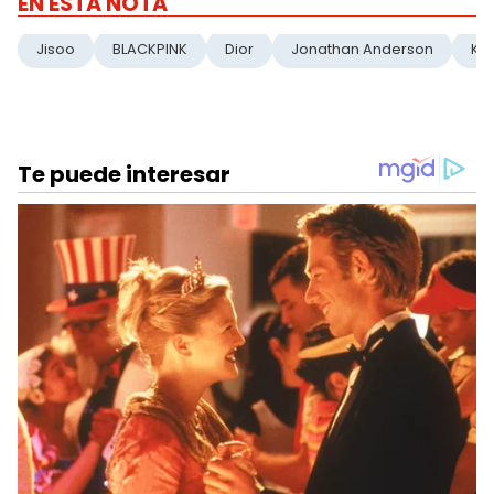
EN ESTA NOTA
Jisoo
BLACKPINK
Dior
Jonathan Anderson
Kp