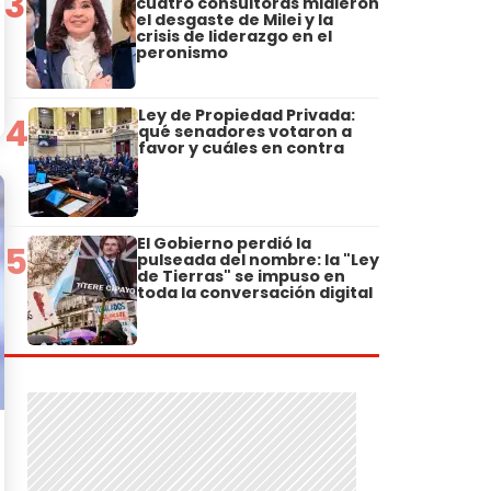
3
cuatro consultoras midieron
el desgaste de Milei y la
crisis de liderazgo en el
peronismo
Ley de Propiedad Privada:
4
qué senadores votaron a
favor y cuáles en contra
El Gobierno perdió la
5
pulseada del nombre: la "Ley
de Tierras" se impuso en
toda la conversación digital