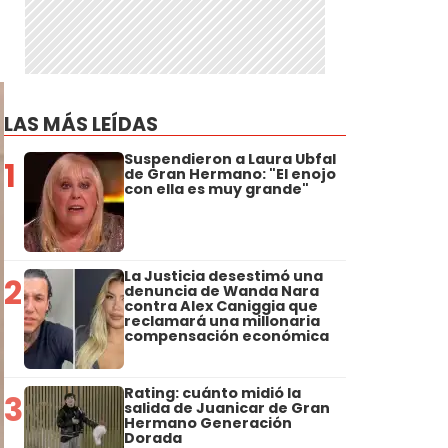
LAS MÁS LEÍDAS
Suspendieron a Laura Ubfal
1
de Gran Hermano: "El enojo
con ella es muy grande"
La Justicia desestimó una
2
denuncia de Wanda Nara
contra Alex Caniggia que
reclamará una millonaria
compensación económica
Rating: cuánto midió la
3
salida de Juanicar de Gran
Hermano Generación
Dorada