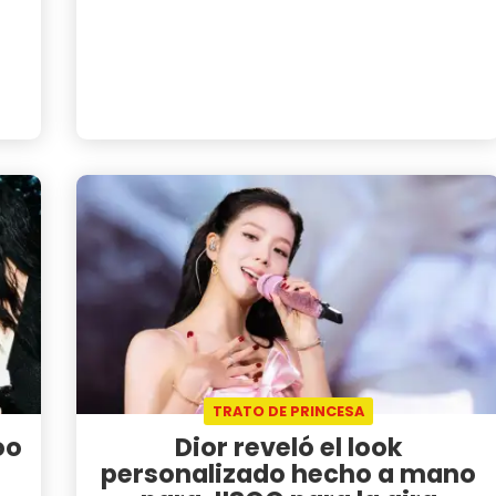
TRATO DE PRINCESA
oo
Dior reveló el look
personalizado hecho a mano