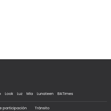
o
Look
Luz
Mía
Lunateen
BATimes
e participación
Tránsito