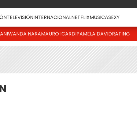
ÓN
TELEVISIÓN
INTERNACIONAL
NETFLIX
MÚSICA
SEXY
IANI
WANDA NARA
MAURO ICARDI
PAMELA DAVID
RATING
N