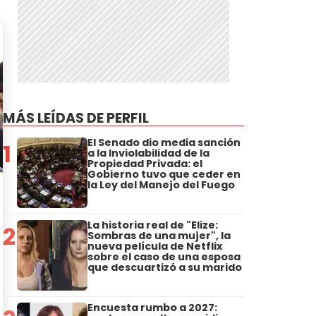
MÁS LEÍDAS DE PERFIL
El Senado dio media sanción
1
a la Inviolabilidad de la
Propiedad Privada: el
Gobierno tuvo que ceder en
la Ley del Manejo del Fuego
La historia real de "Elize:
2
Sombras de una mujer", la
nueva película de Netflix
sobre el caso de una esposa
que descuartizó a su marido
Encuesta rumbo a 2027: