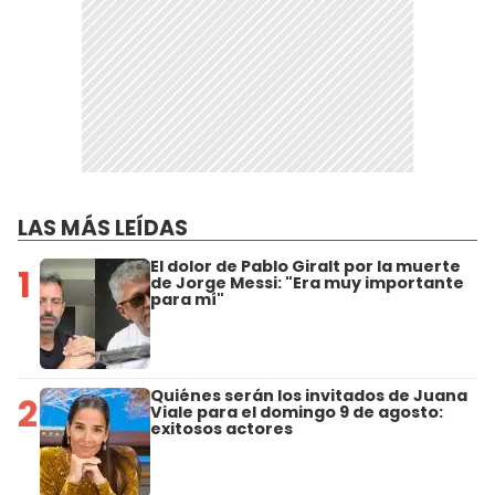
LAS MÁS LEÍDAS
El dolor de Pablo Giralt por la muerte
1
de Jorge Messi: "Era muy importante
para mí"
Quiénes serán los invitados de Juana
2
Viale para el domingo 9 de agosto:
exitosos actores