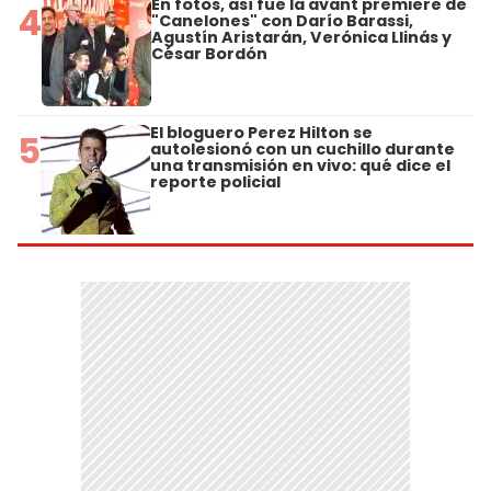
En fotos, así fue la avant premiere de
4
"Canelones" con Darío Barassi,
Agustín Aristarán, Verónica Llinás y
César Bordón
El bloguero Perez Hilton se
5
autolesionó con un cuchillo durante
una transmisión en vivo: qué dice el
reporte policial