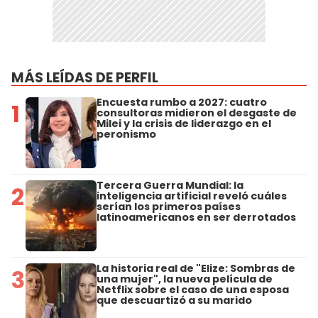
MÁS LEÍDAS DE PERFIL
Encuesta rumbo a 2027: cuatro
1
consultoras midieron el desgaste de
Milei y la crisis de liderazgo en el
peronismo
Tercera Guerra Mundial: la
2
inteligencia artificial reveló cuáles
serían los primeros países
latinoamericanos en ser derrotados
La historia real de "Elize: Sombras de
3
una mujer", la nueva película de
Netflix sobre el caso de una esposa
que descuartizó a su marido