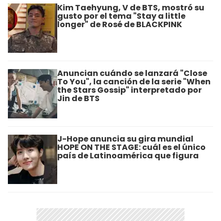
Kim Taehyung, V de BTS, mostró su
gusto por el tema "Stay a little
longer" de Rosé de BLACKPINK
Anuncian cuándo se lanzará "Close
To You", la canción de la serie "When
the Stars Gossip" interpretado por
Jin de BTS
J-Hope anuncia su gira mundial
HOPE ON THE STAGE: cuál es el único
país de Latinoamérica que figura