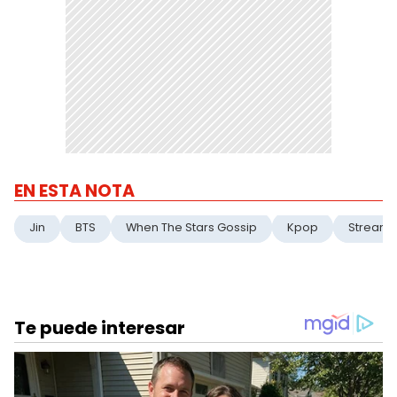
EN ESTA NOTA
Jin
BTS
When The Stars Gossip
Kpop
Streami