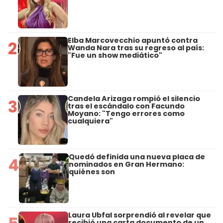
Elba Marcovecchio apuntó contra
2
Wanda Nara tras su regreso al país:
"Fue un show mediático"
Candela Arizaga rompió el silencio
3
tras el escándalo con Facundo
Moyano: "Tengo errores como
cualquiera"
Quedó definida una nueva placa de
4
nominados en Gran Hermano:
quiénes son
Laura Ubfal sorprendió al revelar que
recibió una carta documento de un