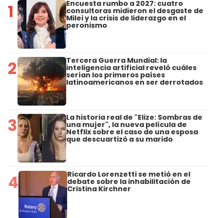
Encuesta rumbo a 2027: cuatro
1
consultoras midieron el desgaste de
Milei y la crisis de liderazgo en el
peronismo
Tercera Guerra Mundial: la
2
inteligencia artificial reveló cuáles
serían los primeros países
latinoamericanos en ser derrotados
La historia real de "Elize: Sombras de
3
una mujer", la nueva película de
Netflix sobre el caso de una esposa
que descuartizó a su marido
Ricardo Lorenzetti se metió en el
4
debate sobre la inhabilitación de
Cristina Kirchner