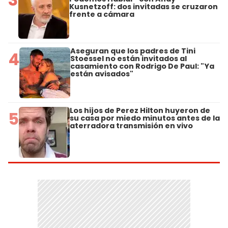
Kusnetzoff: dos invitadas se cruzaron
frente a cámara
Aseguran que los padres de Tini
4
Stoessel no están invitados al
casamiento con Rodrigo De Paul: "Ya
están avisados"
Los hijos de Perez Hilton huyeron de
5
su casa por miedo minutos antes de la
aterradora transmisión en vivo