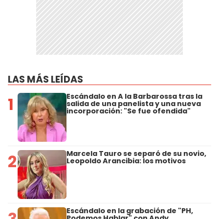
LAS MÁS LEÍDAS
Escándalo en A la Barbarossa tras la
1
salida de una panelista y una nueva
incorporación: "Se fue ofendida"
Marcela Tauro se separó de su novio,
2
Leopoldo Arancibia: los motivos
Escándalo en la grabación de "PH,
3
Podemos Hablar" con Andy