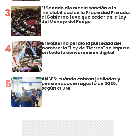
El Senado dio media sanción a la
3
Inviolabilidad de la Propiedad Privada:
el Gobierno tuvo que ceder en la Ley
del Manejo del Fuego
El Gobierno perdió la pulseada del
4
nombre: la "Ley de Tierras" se impuso
en toda la conversación digital
ANSES: cuándo cobran jubilados y
5
pensionados en agosto de 2026,
según el DNI