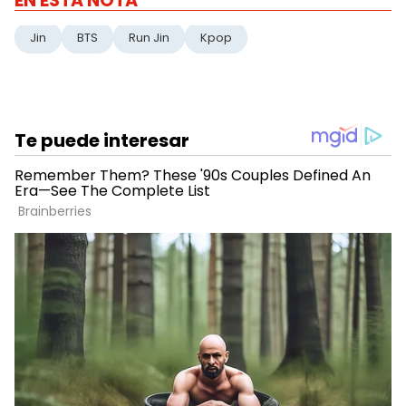
EN ESTA NOTA
Jin
BTS
Run Jin
Kpop