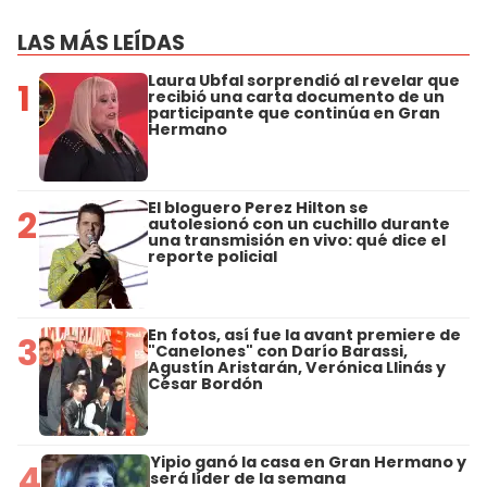
LAS MÁS LEÍDAS
Laura Ubfal sorprendió al revelar que
1
recibió una carta documento de un
participante que continúa en Gran
Hermano
El bloguero Perez Hilton se
2
autolesionó con un cuchillo durante
una transmisión en vivo: qué dice el
reporte policial
En fotos, así fue la avant premiere de
3
"Canelones" con Darío Barassi,
Agustín Aristarán, Verónica Llinás y
César Bordón
Yipio ganó la casa en Gran Hermano y
4
será líder de la semana